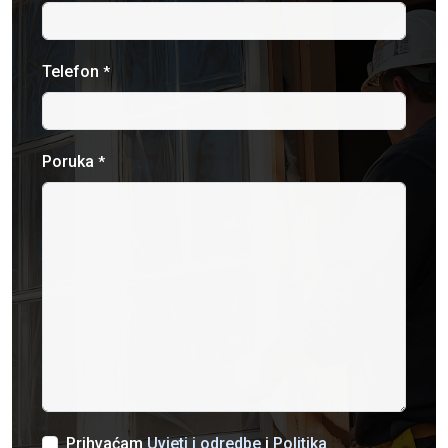
Telefon
*
Poruka
*
Prihvaćam
Uvjeti i odredbe
i
Politika